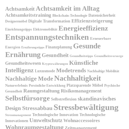
Achtsamkeit im Alltag
Achtsamkeit
Achtsamkeitstraining
Datensicherheit
Blockchain-Technologie
Effizienzsteigerung
Digitale Transformation
Designermöbel
Energieeffizienz
Einrichtungstipps
Elektromobilität
Entspannungstechniken
Erneuerbare
Gesunde
Finanzplanung
Energien
Ernährungstipps
Ernährung
Gesundheit
Gesundheitsvorsorge
Gesundheitstipps
Künstliche
Gesundheitswesen
Kryptowährungen
Intelligenz
Modetrends
Luxusmode
Nachhaltige Mobilität
Nachhaltigkeit
Nachhaltige Mode
Platzsparende Möbel
Naturerlebnis
Persönliche Entwicklung
Psychische
Raumgestaltung
Risikomanagement
Gesundheit
Selbstfürsorge
skandinavisches
Selbstreflexion
Stressbewältigung
Design
Stressabbau
Technologische Innovation
Technologische
Stressmanagement
Umweltschutz
Wohnaccessoires
Innovationen
Wohnraumgestaltung
Zeitmanagement