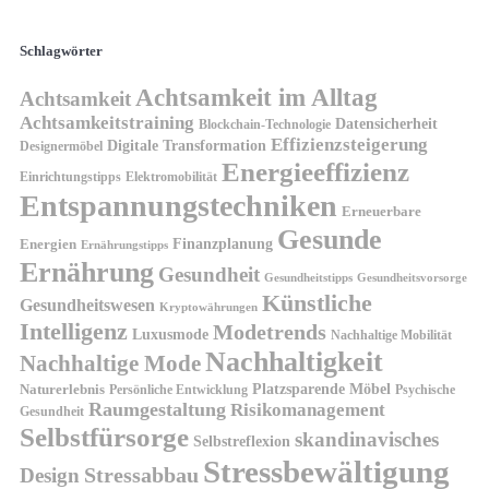
Schlagwörter
Achtsamkeit im Alltag
Achtsamkeit
Achtsamkeitstraining
Datensicherheit
Blockchain-Technologie
Effizienzsteigerung
Digitale Transformation
Designermöbel
Energieeffizienz
Einrichtungstipps
Elektromobilität
Entspannungstechniken
Erneuerbare
Gesunde
Finanzplanung
Energien
Ernährungstipps
Ernährung
Gesundheit
Gesundheitsvorsorge
Gesundheitstipps
Künstliche
Gesundheitswesen
Kryptowährungen
Intelligenz
Modetrends
Luxusmode
Nachhaltige Mobilität
Nachhaltigkeit
Nachhaltige Mode
Platzsparende Möbel
Naturerlebnis
Persönliche Entwicklung
Psychische
Raumgestaltung
Risikomanagement
Gesundheit
Selbstfürsorge
skandinavisches
Selbstreflexion
Stressbewältigung
Design
Stressabbau