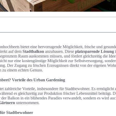
nhochbeets bietet eine hervorragende Möglichkeit, frische und gesund
irekt auf dem
Stadtbalkon
anzubauen. Diese
platzsparende Lösung
i
begrenztem Raum auskommen müssen, und fördert gleichzeitig die Ide
nicht nur eine kostengünstige Möglichkeit zur Selbstversorgung, sonde
ung. Der Zugang zu frischen Erzeugnissen direkt von der eigenen Woh
n zu einem echten Genuss.
beet? Vorteile des Urban Gardening
t zahlreiche Vorteile, insbesondere für Stadtbewohner. Es ermöglicht 
während es gleichzeitig zur Produktion frischer Lebensmittel beiträgt. 
 der Balkon in ein blühendes Paradies verwandelt, sondern es wird auch
 Gärtnern
unternommen.
 für Stadtbewohner