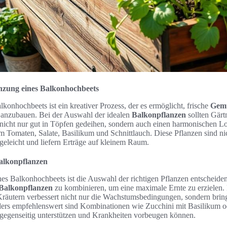
nzung eines Balkonhochbeets
lkonhochbeets ist ein kreativer Prozess, der es ermöglicht, frische
Gemü
anzubauen. Bei der Auswahl der idealen
Balkonpflanzen
sollten Gärt
 nicht nur gut in Töpfen gedeihen, sondern auch einen harmonischen L
m Tomaten, Salate, Basilikum und Schnittlauch. Diese Pflanzen sind ni
egeleicht und liefern Erträge auf kleinem Raum.
alkonpflanzen
es Balkonhochbeets ist die Auswahl der richtigen Pflanzen entscheidend
Balkonpflanzen
zu kombinieren, um eine maximale Ernte zu erzielen
räutern verbessert nicht nur die Wachstumsbedingungen, sondern brin
nders empfehlenswert sind Kombinationen wie Zucchini mit Basilikum 
h gegenseitig unterstützen und Krankheiten vorbeugen können.