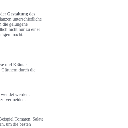
der
Gestaltung
des
flanzen unterschiedliche
h die gelungene
ich nicht nur zu einer
gnügen macht.
üse und Kräuter
s Gärtnern durch die
erwendet werden.
 zu vermeiden.
eispiel Tomaten, Salate,
gen, um die besten