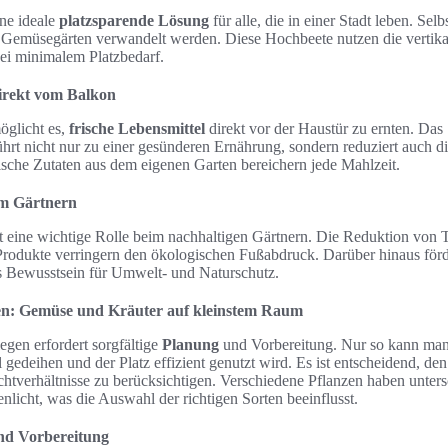
ne ideale
platzsparende Lösung
für alle, die in einer Stadt leben. Sel
Gemüsegärten verwandelt werden. Diese Hochbeete nutzen die vertika
ei minimalem Platzbedarf.
direkt vom Balkon
öglicht es,
frische Lebensmittel
direkt vor der Haustür zu ernten. Das
hrt nicht nur zu einer gesünderen Ernährung, sondern reduziert auch 
ische Zutaten aus dem eigenen Garten bereichern jede Mahlzeit.
em Gärtnern
t eine wichtige Rolle beim nachhaltigen Gärtnern. Die Reduktion von
 Produkte verringern den ökologischen Fußabdruck. Darüber hinaus förd
s Bewusstsein für Umwelt- und Naturschutz.
en: Gemüse und Kräuter auf kleinstem Raum
gen erfordert sorgfältige
Planung
und Vorbereitung. Nur so kann man s
 gedeihen und der Platz effizient genutzt wird. Es ist entscheidend, d
chtverhältnisse zu berücksichtigen. Verschiedene Pflanzen haben unters
licht, was die Auswahl der richtigen Sorten beeinflusst.
und Vorbereitung