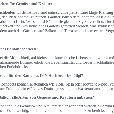
eiten für Gemüse und Kräuter
chkeiten
für den Anbau sind nahezu unbegrenzt. Eine kluge
Planung
 den Platz optimal zu nutzen. Gärtner sollten darauf achten, dass die P
ben, um Licht, Wasser und Nährstoffe gleichmäßig zu verteilen. Durc
berkeit und Gesundheit des Gartens gefördert werden, was schlussendl
ondern auch das Gärtnern auf Balkon und Terrasse zu einem echten Ver
eines Balkonhochbeets?
et die Möglichkeit, auf kleinstem Raum frische Lebensmittel wie Gem
latzsparende Lösung, erhöht die Lebensqualität und fördert nachhaltige
chen Fußabdrucks.
rden für den Bau eines DIY Hochbeets benötigt?
ochbeets können Materialien wie Holz, Stein oder recycelte Möbel v
gute Erde und ein effektives Drainagesystem, um Wasseransammlungen
Balkon alle Arten von Gemüse und Kräutern anbauen?
önnen viele Gemüse– und Kräuterarten angepflanzt werden, wie zum B
ch. Es ist wichtig, die Lichtverhältnisse und den Platz zu berücksichti