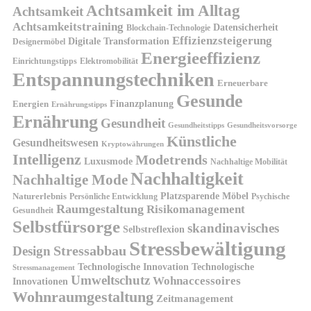
Achtsamkeit im Alltag
Achtsamkeit
Achtsamkeitstraining
Datensicherheit
Blockchain-Technologie
Effizienzsteigerung
Digitale Transformation
Designermöbel
Energieeffizienz
Einrichtungstipps
Elektromobilität
Entspannungstechniken
Erneuerbare
Gesunde
Finanzplanung
Energien
Ernährungstipps
Ernährung
Gesundheit
Gesundheitsvorsorge
Gesundheitstipps
Künstliche
Gesundheitswesen
Kryptowährungen
Intelligenz
Modetrends
Luxusmode
Nachhaltige Mobilität
Nachhaltigkeit
Nachhaltige Mode
Platzsparende Möbel
Naturerlebnis
Persönliche Entwicklung
Psychische
Raumgestaltung
Risikomanagement
Gesundheit
Selbstfürsorge
skandinavisches
Selbstreflexion
Stressbewältigung
Design
Stressabbau
Technologische Innovation
Technologische
Stressmanagement
Umweltschutz
Wohnaccessoires
Innovationen
Wohnraumgestaltung
Zeitmanagement