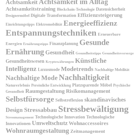
Achtsamkeit im Alltag
Achtsamkeit
Achtsamkeitstraining
Datensicherheit
Blockchain-Technologie
Effizienzsteigerung
Digitale Transformation
Designermöbel
Energieeffizienz
Einrichtungstipps
Elektromobilität
Entspannungstechniken
Erneuerbare
Gesunde
Finanzplanung
Energien
Ernährungstipps
Ernährung
Gesundheit
Gesundheitsvorsorge
Gesundheitstipps
Künstliche
Gesundheitswesen
Kryptowährungen
Intelligenz
Modetrends
Luxusmode
Nachhaltige Mobilität
Nachhaltigkeit
Nachhaltige Mode
Platzsparende Möbel
Naturerlebnis
Persönliche Entwicklung
Psychische
Raumgestaltung
Risikomanagement
Gesundheit
Selbstfürsorge
skandinavisches
Selbstreflexion
Stressbewältigung
Design
Stressabbau
Technologische Innovation
Technologische
Stressmanagement
Umweltschutz
Wohnaccessoires
Innovationen
Wohnraumgestaltung
Zeitmanagement