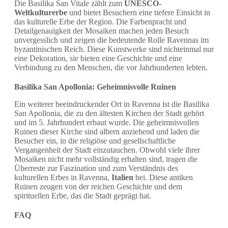
Die Basilika San Vitale zählt zum
UNESCO-
Weltkulturerbe
und bietet Besuchern eine tiefere Einsicht in
das kulturelle Erbe der Region. Die Farbenpracht und
Detailgenauigkeit der Mosaiken machen jeden Besuch
unvergesslich und zeigen die bedeutende Rolle Ravennas im
byzantinischen Reich. Diese Kunstwerke sind nichteinmal nur
eine Dekoration, sie bieten eine Geschichte und eine
Verbindung zu den Menschen, die vor Jahrhunderten lebten.
Basilika San Apollonia: Geheimnisvolle Ruinen
Ein weiterer beeindruckender Ort in Ravenna ist die Basilika
San Apollonia, die zu den ältesten Kirchen der Stadt gehört
und im 5. Jahrhundert erbaut wurde. Die geheimnisvollen
Ruinen dieser Kirche sind albern anziehend und laden die
Besucher ein, in die religiöse und gesellschaftliche
Vergangenheit der Stadt einzutauchen. Obwohl viele ihrer
Mosaiken nicht mehr vollständig erhalten sind, tragen die
Überreste zur Faszination und zum Verständnis des
kulturellen Erbes in Ravenna,
Italien
bei. Diese antiken
Ruinen zeugen von der reichen Geschichte und dem
spirituellen Erbe, das die Stadt geprägt hat.
FAQ