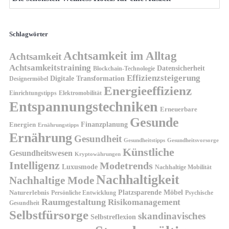
Schlagwörter
Achtsamkeit im Alltag
Achtsamkeit
Achtsamkeitstraining
Datensicherheit
Blockchain-Technologie
Effizienzsteigerung
Digitale Transformation
Designermöbel
Energieeffizienz
Einrichtungstipps
Elektromobilität
Entspannungstechniken
Erneuerbare
Gesunde
Finanzplanung
Energien
Ernährungstipps
Ernährung
Gesundheit
Gesundheitsvorsorge
Gesundheitstipps
Künstliche
Gesundheitswesen
Kryptowährungen
Intelligenz
Modetrends
Luxusmode
Nachhaltige Mobilität
Nachhaltigkeit
Nachhaltige Mode
Platzsparende Möbel
Naturerlebnis
Persönliche Entwicklung
Psychische
Raumgestaltung
Risikomanagement
Gesundheit
Selbstfürsorge
skandinavisches
Selbstreflexion