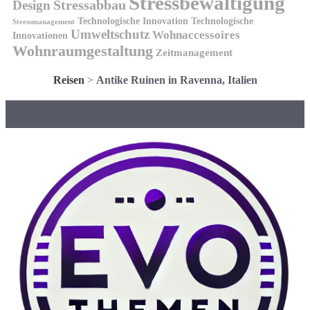
Stressbewältigung
Design
Stressabbau
Technologische Innovation
Technologische
Stressmanagement
Umweltschutz
Wohnaccessoires
Innovationen
Wohnraumgestaltung
Zeitmanagement
Reisen
>
Antike Ruinen in Ravenna, Italien